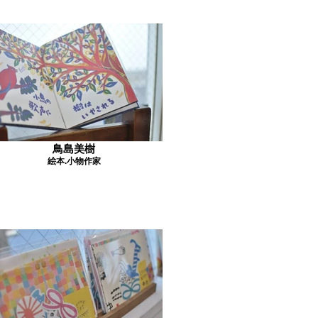
鳥島美樹
絵本.小物作家