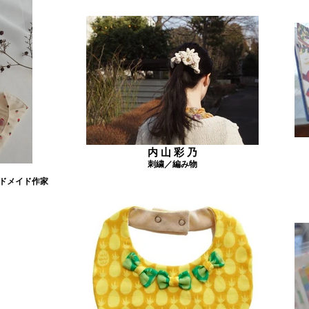
内 山 彩 乃
刺繍／編み物
ンドメイド作家