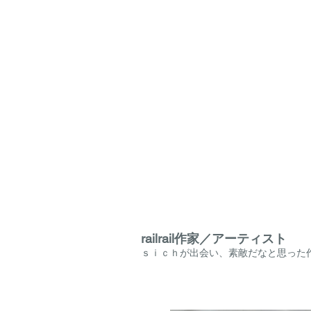
railrail作家／アーティスト
ｓｉｃｈが出会い、素敵だなと思った