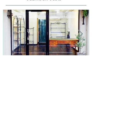
sich2018.４月東京展のお知ら
２０１８年本
せ
願い致します
railrail